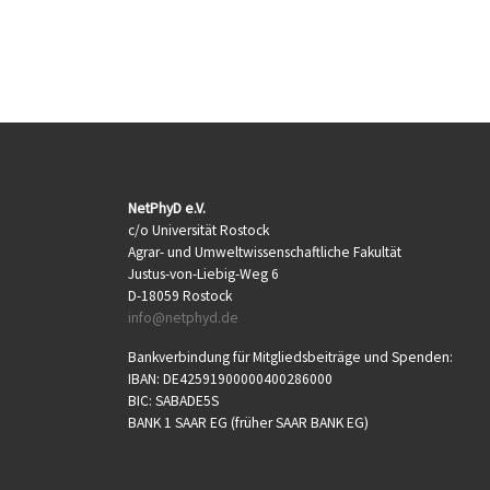
NetPhyD e.V.
c/o Universität Rostock
Agrar- und Umweltwissenschaftliche Fakultät
Justus-von-Liebig-Weg 6
D-18059 Rostock
info@netphyd.de
Bankverbindung für Mitgliedsbeiträge und Spenden:
IBAN: DE42591900000400286000
BIC: SABADE5S
BANK 1 SAAR EG (früher SAAR BANK EG)