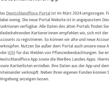
Das
Deutschlandflora-Portal
ist im März 2024 umgezogen. Für
dabei wenig. Die neue Portal Website ist in angepasstem Des
Funktionen verfügbar. Alle Daten des alten Portals finden Si
Wiederkehrenden Kartierer:innen empfehlen wir, sich mit der
Accounts zu registrieren. So können wir alte und neue Accoun
verknüpfen. Nutzen Sie außer dem Portal auch unsere neue A
oder
iOS
) für das Melden von Pflanzenbeobachtungen. Sie ers
Deutschlandflora App sowie die WerBeo Landes-Apps. Hiermi
sowie Kartierlisten erstellen. Ihre Daten aus der App und dem
miteinander verknüpft. Neben Ihren eigenen Funden können Si
Umgebung anzeigen lassen.